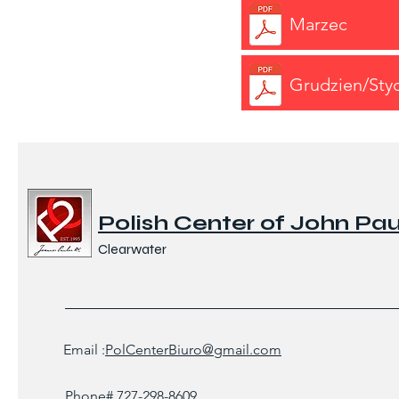
Marzec
Grudzien/Sty
Polish Center of John Paul
Clearwater
Email :
PolCenterBiuro@gmail.com
Phone# 727-298-8609.