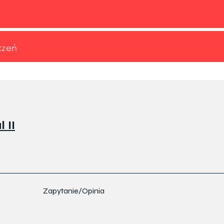
czeń
 II
Zapytanie/Opinia