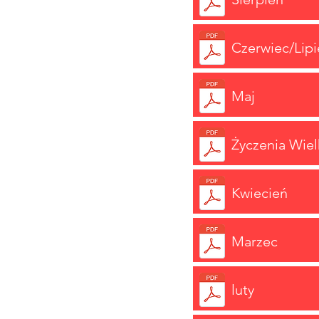
Czerwiec/Lipi
Maj
Życzenia Wie
Kwiecień
Marzec
luty