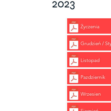
2023
Życzenia
Grudzień / St
Listopad
Pazdziernik
Wrzesien
Sierpień