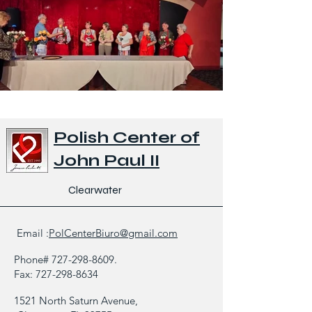
Polish Center of
John Paul II
Clearwater
Email :
PolCenterBiuro@gmail.com
Phone#
727-298-8609
.
Fax:
727-298-8634
1521 North Saturn Avenue,