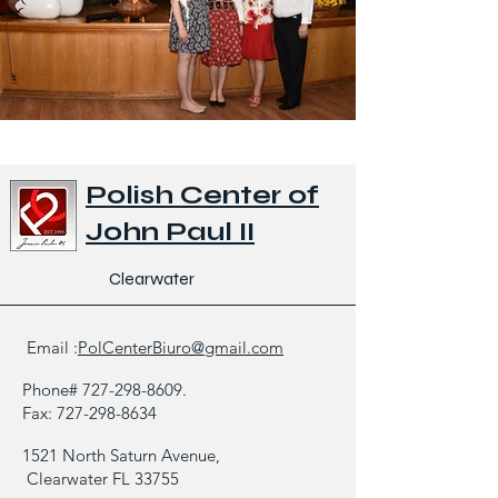
Polish Center of
John Paul II
Clearwater
Email :
PolCenterBiuro@gmail.com
Phone#
727-298-8609
.
Fax:
727-298-8634
1521 North Saturn Avenue,
Clearwater FL 33755