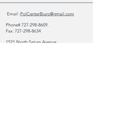
Email :
PolCenterBiuro@gmail.com
Phone#
727-298-8609
.
Fax:
727-298-8634
1521 North Saturn Avenue,
Clearwater FL 33755
Biuletyn
Galeria
Kontakt
Zapytanie/Opinia
Imię